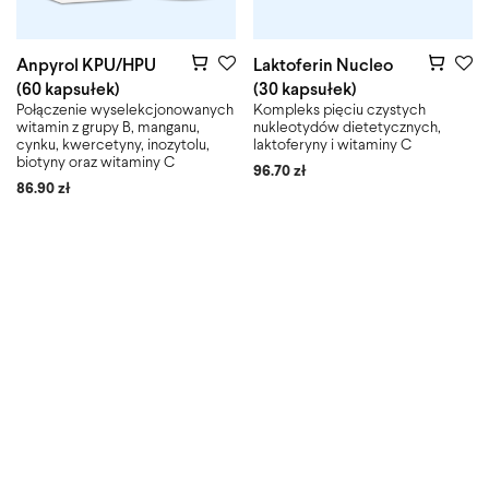
Anpyrol KPU/HPU
Laktoferin Nucleo
(60 kapsułek)
(30 kapsułek)
Połączenie wyselekcjonowanych
Kompleks pięciu czystych
witamin z grupy B, manganu,
nukleotydów dietetycznych,
cynku, kwercetyny, inozytolu,
laktoferyny i witaminy C
biotyny oraz witaminy C
96.70
zł
86.90
zł