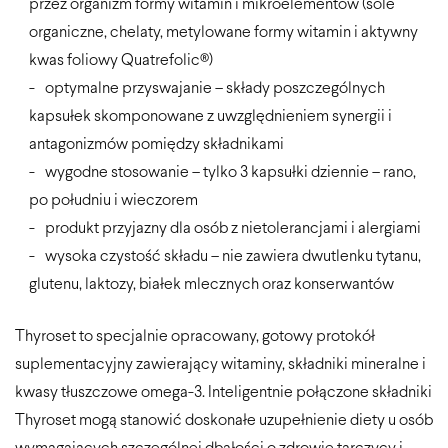
przez organizm formy witamin i mikroelementów (sole
organiczne, chelaty, metylowane formy witamin i aktywny
kwas foliowy Quatrefolic®)
optymalne przyswajanie – składy poszczególnych
kapsułek skomponowane z uwzględnieniem synergii i
antagonizmów pomiędzy składnikami
wygodne stosowanie – tylko 3 kapsułki dziennie – rano,
po południu i wieczorem
produkt przyjazny dla osób z nietolerancjami i alergiami
wysoka czystość składu – nie zawiera dwutlenku tytanu,
glutenu, laktozy, białek mlecznych oraz konserwantów
Thyroset to specjalnie opracowany, gotowy protokół
suplementacyjny zawierający witaminy, składniki mineralne i
kwasy tłuszczowe omega-3. Inteligentnie połączone składniki
Thyroset mogą stanowić doskonałe uzupełnienie diety u osób