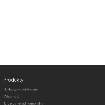
Produkty
Nukleotydy dietetyczne
Odporność
Tarczyca i układ hormonalny