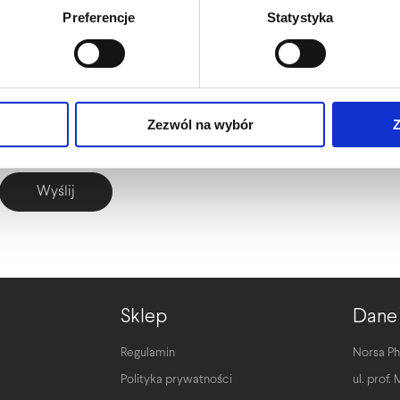
Preferencje
Statystyka
Akceptuję
regulamin
oraz
politykę prywatności
sklepu.
Dane osobowe podane w 
są w celu obsługi oraz archiwizacji korespondencji. Administrator danych osobowyc
Szczegóły:
polityka prywatności
.
Zezwól na wybór
Z
Sklep
Dane
Regulamin
Norsa Ph
Polityka prywatności
ul. prof