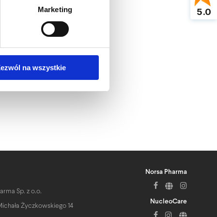
Marketing
5.0
formularzu przetwarzane
h: Norsa Pharma Sp. z o.o.
ezwól na wszystkie
Norsa Pharma
arma Sp. z o.o.
NucleoCare
. Michała Życzkowskiego 14