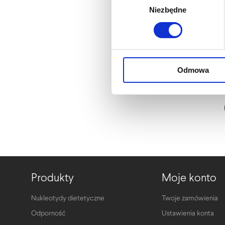
Niezbędne
zgody
Odmowa
Produkty
Moje konto
Nukleotydy dietetyczne
Twoje zamówienia
Odporność
Ustawienia konta