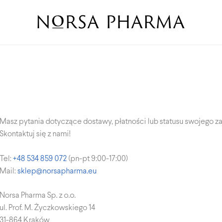
Masz pytania dotyczące dostawy, płatności lub statusu swojego 
Skontaktuj się z nami!
Tel:
+48 534 859 072
(pn-pt 9:00-17:00)
Mail:
sklep@norsapharma.eu
Norsa Pharma Sp. z o.o.
ul. Prof. M. Życzkowskiego 14
31-864 Kraków