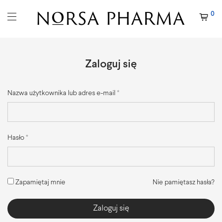
0
Zaloguj się
Nazwa użytkownika lub adres e-mail
*
Adres email
*
Hasło
*
Hasło
*
Zapamiętaj mnie
Nie pamiętasz hasła?
Akceptuję
regulamin
oraz
politykę prywatności
sklepu. *
Zaloguj się
Dołączając do newslettera Norsa Pharma, wyrażasz zgodę na
otrzymywanie informacji o nowościach, promocjach i produktach na