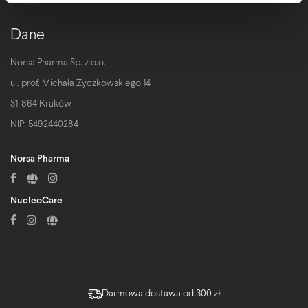
Współpraca
Dane
Norsa Pharma Sp. z o.o.
ul. prof. Michała Życzkowskiego 14
31-864 Kraków
NIP: 5492440284
Norsa Pharma
NucleoCare
Darmowa dostawa od 300 zł