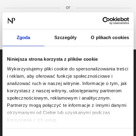
zasadach określonych w polityce prywatności.
(opcjonalne)
or
Dane osobowe podane w formularzu przetwarzane są w celu
Zarejestruj się
rejestracji i obsługi konta użytkownika, a po usunięciu konta – w
celach archiwalnych. Administrator danych osobowych: Norsa
Zgoda
Szczegóły
O plikach cookies
Pharma Sp. z o.o. Szczegóły:
polityka prywatności
.
Niniejsza strona korzysta z plików cookie
Zarejestruj się
Produkty
Wykorzystujemy pliki cookie do spersonalizowania treści
i reklam, aby oferować funkcje społecznościowe i
or
Nukleotydy dietetyczne
analizować ruch w naszej witrynie. Informacje o tym, jak
korzystasz z naszej witryny, udostępniamy partnerom
Odporność
społecznościowym, reklamowym i analitycznym.
Tarczyca i układ hormonalny
Partnerzy mogą połączyć te informacje z innymi danymi
Wątroba i metabolizm
otrzymanymi od Ciebie lub uzyskanymi podczas
Układ nerwowy
korzystania z ich usług.
Układ pokarmowy
Włosy, skóra i paznokcie