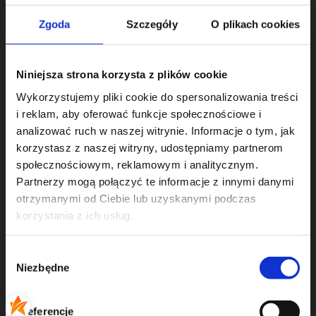
Zgoda
Szczegóły
O plikach cookies
Produkty
Nukleotydy dietetyczne
Niniejsza strona korzysta z plików cookie
Odporność
Wykorzystujemy pliki cookie do spersonalizowania treści
Tarczyca i układ hormonalny
i reklam, aby oferować funkcje społecznościowe i
Wątroba i metabolizm
analizować ruch w naszej witrynie. Informacje o tym, jak
korzystasz z naszej witryny, udostępniamy partnerom
Układ nerwowy
społecznościowym, reklamowym i analitycznym.
Układ pokarmowy
Partnerzy mogą połączyć te informacje z innymi danymi
Włosy, skóra i paznokcie
otrzymanymi od Ciebie lub uzyskanymi podczas
korzystania z ich usług.
Moje konto
Wybór
Twoje zamówienia
Niezbędne
zgody
Ustawienia konta
Ulubione
Preferencje