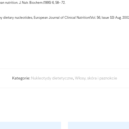
n nutrition. J. Nutr. Biochem.(1995) 6, 58– 72.
ietary nucleotides, European Journal of Clinical Nutrition(Vol. 56, Issue S3) Aug. 2002
Kategorie:
Nukleotydy dietetyczne
,
Włosy, skóra i paznokcie