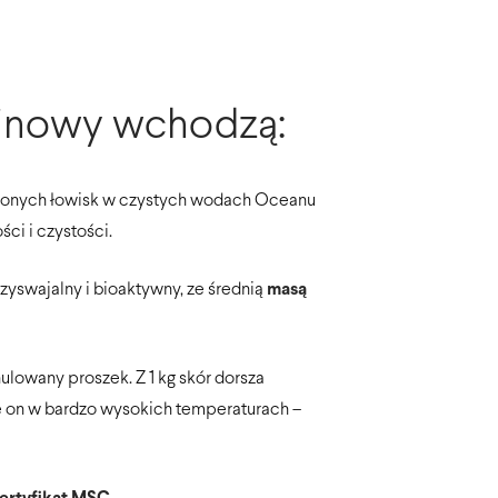
linowy wchodzą:
ażonych łowisk w czystych wodach Oceanu
ci i czystości.
zyswajalny i bioaktywny, ze średnią
masą
lowany proszek. Z 1 kg skór dorsza
e on w bardzo wysokich temperaturach –