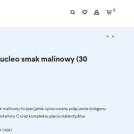
0
ucleo smak malinowy (30
k malinowy to specjalnie opracowane połączenie kolagenu
witaminy C oraz kompleksu pięciu nukleotydów.
9
(
359
)