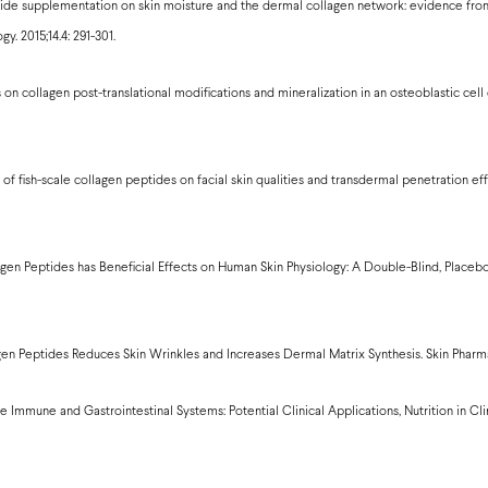
eptide supplementation on skin moisture and the dermal collagen network: evidence f
y. 2015;14.4: 291-301.
 on collagen post-translational modifications and mineralization in an osteoblastic cell c
 of fish-scale collagen peptides on facial skin qualities and transdermal penetration e
agen Peptides has Beneficial Effects on Human Skin Physiology: A Double-Blind, Placebo
agen Peptides Reduces Skin Wrinkles and Increases Dermal Matrix Synthesis. Skin Pharmaco
e Immune and Gastrointestinal Systems: Potential Clinical Applications, Nutrition in Cli