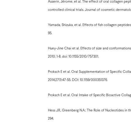
Asserin, Jérome, et al. The effect of oral collagen p
controlled clinical trials. Journal of cosmetic dermatolog
Yamada, Shizuka, et al. Effects of fish collagen peptides
95.
Huey-Jine Chai et al. Effects of size and conformations
2010; 1-8. doi: 10.1155/2010/757301.
Proksch E et al. Oral Supplementation of Specific Coll
2014;27(1):47-55. DOI: 10.1159/000351376.
Proksch E et al. Oral Intake of Specific Bioactive Coll
Hess J.R., Greenberg N.A.: The Role of Nucleotides in th
294.