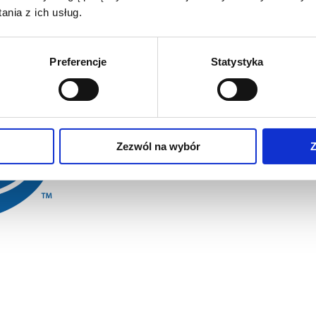
nia z ich usług.
kowymi o małej masie cząsteczkowej, które
odgrywają kluczową
e człowieka
. Pozytywnie wpływają na gospodarkę lipidową, odporn
Preferencje
Statystyka
Zezwól na wybór
Z