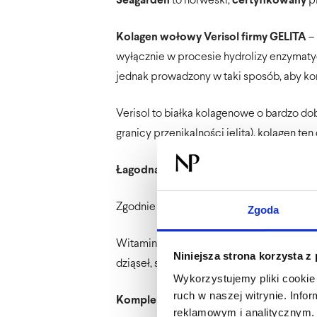
Seagarden
to norweski,
certyfikowany
pr
Kolagen wołowy Verisol
firmy GELITA
–
wyłącznie w procesie hydrolizy enzymatyc
jednak prowadzony w taki sposób, aby k
Verisol to białka kolagenowe o bardzo do
granicy przenikalności jelita), kolagen te
Łagodna witamina C
– łagodna dla przew
Zgodnie z oświadczeniami zdrowotnymi z
Zgoda
Witamina C pomaga w prawidłowej produk
Niniejsza strona korzysta z
dziąseł, skóry i zębów.
Wykorzystujemy pliki cookie 
ruch w naszej witrynie. Inf
Kompleks 5 czystych nukleotydów die
reklamowym i analitycznym. 