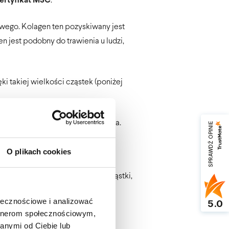
ertyfikat MSC
.
wego. Kolagen ten pozyskiwany jest
 jest podobny do trawienia u ludzi,
ęki takiej wielkości cząstek (poniżej
 neutralny odczyn i nie podrażnia.
SPRAWDŹ OPINIE
O plikach cookies
czyń krwionośnych, kości, chrząstki,
ołecznościowe i analizować
5.0
artnerom społecznościowym,
anymi od Ciebie lub