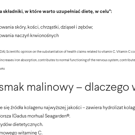
składniki, w które warto uzupełniać dietę, w celu*:
nia skóry, kości, chrząstki, dziąseł i zębów;
owania naczyń krwionośnych
DA); Scientific opinion on the substantiation of health claims related to vitamin C. Vitamin C 
, increases iron absorption, contributes to normal functioning of the nervous system, contribu
a.eu
smak malinowy – dlaczego 
 się źródła kolagenu najwyższej jakości – zawiera hydrolizat kola
dorsza (Gadus morhua) Seagarden®.
tydów dietetycznych.
rmowego witaminę C.