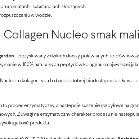
nych aromatach i substancjach słodzących.
rozpuszczeniu w wodzie.
u Collagen Nucleo smak ma
agarden
– pozyskiwany z dzikich dorszy poławianych ze zrównow
zymanie w 100% naturalnych peptydów kolagenu o najwyższej jakoś
cleo to kolagen typu I o bardzo dobrej biodostępności, łatwo pr
to proces enzymatyczny, a następnie suszenie rozpyłowe na granu
owych. Z uwagi na enzymatyczny charakter procesu nie następuj
wysoką jakość produktu.