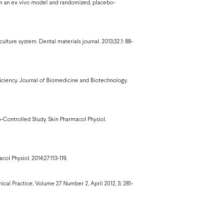
rom an ex vivo model and randomized, placebo‐
ulture system. Dental materials journal. 2013;32.1: 88-
fficiency. Journal of Biomedicine and Biotechnology.
-Controlled Study. Skin Pharmacol Physiol.
l Physiol. 2014;27:113-119.
nical Practice, Volume 27 Number 2, April 2012, S: 281-