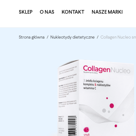
SKLEP
O NAS
KONTAKT
NASZE MARKI
Strona główna
/
Nukleotydy dietetyczne
/
Collagen Nucleo sm