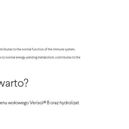
contributes to the normal function of the immune system,
tes to normal energy-yielding metabolism, contributes to the
warto?
genu wołowego Verisol® B oraz hydrolizat