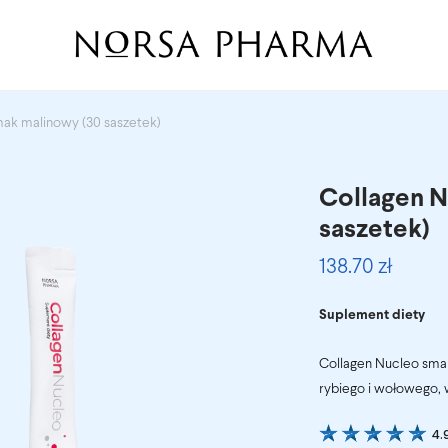
ak malinowy (30 saszetek)
Collagen N
saszetek)
138.70
zł
Suplement diety
Collagen Nucleo sma
rybiego i wołowego, 
4.