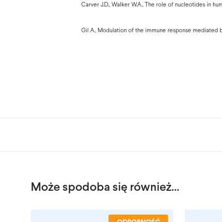
Carver J.D., Walker W.A., The role of nucleotides in huma
Gil A., Modulation of the immune response mediated by d
Może spodoba się również…