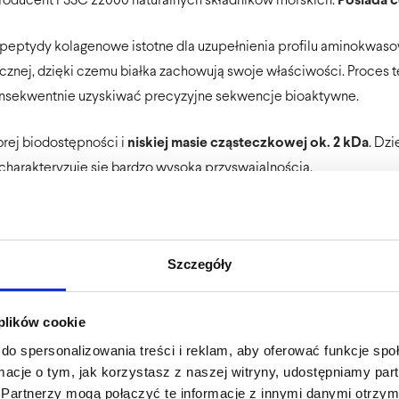
oducent FSSC 22000 naturalnych składników morskich.
Posiada c
 peptydy kolagenowe istotne dla uzupełnienia profilu aminokwaso
znej, dzięki czemu białka zachowują swoje właściwości. Proces ten
onsekwentnie uzyskiwać precyzyjne sekwencje bioaktywne.
brej biodostępności i
niskiej masie cząsteczkowej ok. 2 kDa
. Dzi
n charakteryzuje się bardzo wysoką przyswajalnością.
odu pokarmowego witamina C w formie askorbinianu sodu, która ma
atwierdzonymi przez EFSA:
Szczegóły
cji kolagenu w celu zapewnienia prawidłowego funkcjonowania na
 plików cookie
do spersonalizowania treści i reklam, aby oferować funkcje sp
ormacje o tym, jak korzystasz z naszej witryny, udostępniamy p
tetycznych
– w celu wsparcia procesów odnowy komórkowej.
Partnerzy mogą połączyć te informacje z innymi danymi otrzym