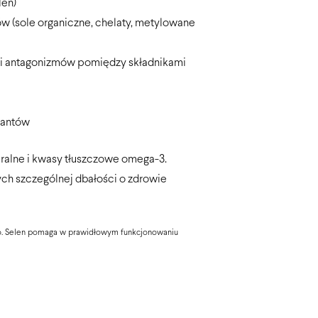
len)
ów (sole organiczne, chelaty, metylowane
 i antagonizmów pomiędzy składnikami
rwantów
eralne i kwasy tłuszczowe omega-3.
ych szczególnej dbałości o zdrowie
ego. Selen pomaga w prawidłowym funkcjonowaniu