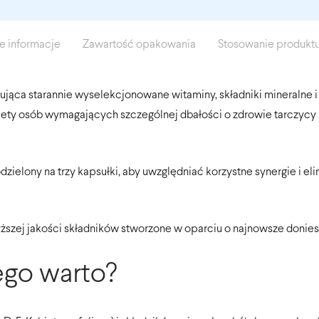
 informacje
Zawartość opakowania
Stosowanie produkt
ująca starannie wyselekcjonowane witaminy, składniki mineralne 
diety osób wymagających szczególnej dbałości o zdrowie tarczycy
zielony na trzy kapsułki, aby uwzględniać korzystne synergie i 
yższej jakości składników stworzone w oparciu o najnowsze donie
ego warto?