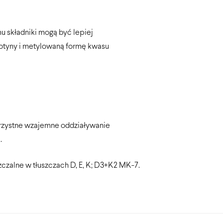
u składniki mogą być lepiej
iotyny i metylowaną formę kwasu
korzystne wzajemne oddziaływanie
.
zczalne w tłuszczach D, E, K; D3+K2 MK-7.