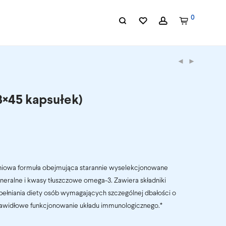
0
3×45 kapsułek)
niowa formuła obejmująca starannie wyselekcjonowane
ineralne i kwasy tłuszczowe omega-3. Zawiera składniki
ełniania diety osób wymagających szczególnej dbałości o
rawidłowe funkcjonowanie układu immunologicznego.*