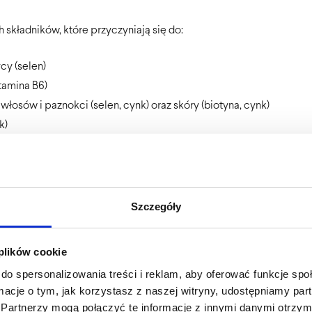
składników, które przyczyniają się do:
cy (selen)
tamina B6)
osów i paznokci (selen, cynk) oraz skóry (biotyna, cynk)
k)
enia (żelazo, magnez + witamina C, B6, B12, foliany)
dpornościowego (cynk, selen, żelazo + witaminy: C, D, B6, B12, fo
 (magnez, witaminy: C, B6, B12, biotyna – witamina B7, foliany)
unkcji rozrodczych (cynk).
Szczegóły
 plików cookie
do spersonalizowania treści i reklam, aby oferować funkcje sp
ormacje o tym, jak korzystasz z naszej witryny, udostępniamy p
iać podstawowe niedobory witamin i składników mineralnych u o
Partnerzy mogą połączyć te informacje z innymi danymi otrzym