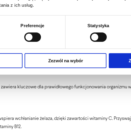
ako holistyczne wsparcie całego organizmu: włosów, skóry, pazno
nia z ich usług.
Preferencje
Statystyka
twa w stosowaniu – opiera się na przyjmowaniu odpowiednio skom
zyjmowania poszczególnych witamin i minerałów jest niezwykle ist
Zezwól na wybór
Z
zawiera kluczowe dla prawidłowego funkcjonowania organizmu wi
spiera wchłanianie żelaza, dzięki zawartości witaminy C. Przysw
taminy B12.