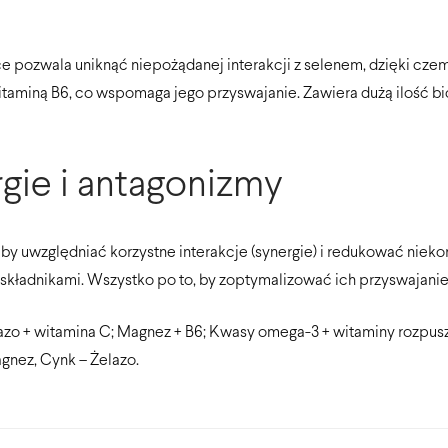
e pozwala uniknąć niepożądanej interakcji z selenem, dzięki czem
itaminą B6, co wspomaga jego przyswajanie. Zawiera dużą ilość b
gie i antagonizmy
, aby uwzględniać korzystne interakcje (synergie) i redukować nie
kładnikami. Wszystko po to, by zoptymalizować ich przyswajanie
Żelazo + witamina C; Magnez + B6; Kwasy omega-3 + witaminy rozpus
gnez, Cynk – Żelazo.