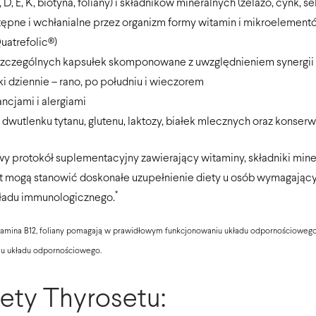
D, E, K, biotyna, foliany) i składników mineralnych (żelazo, cynk, se
tępne i wchłanialne przez organizm formy witamin i mikroelement
uatrefolic®)
szczególnych kapsułek skomponowane z uwzględnieniem synergii
i dziennie – rano, po południu i wieczorem
ancjami i alergiami
 dwutlenku tytanu, glutenu, laktozy, białek mlecznych oraz konse
wy protokół suplementacyjny zawierający witaminy, składniki min
set mogą stanowić doskonałe uzupełnienie diety u osób wymagając
*
kładu immunologicznego.
 witamina B12, foliany pomagają w prawidłowym funkcjonowaniu układu odpornościow
iu układu odpornościowego.
lety Thyrosetu: