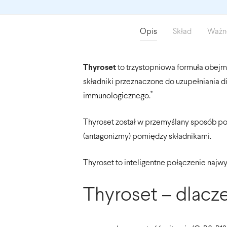
Opis
Skład
Ważne
Thyroset
to trzystopniowa formuła obejm
składniki przeznaczone do uzupełniania 
*
immunologicznego.
Thyroset został w przemyślany sposób pod
(antagonizmy) pomiędzy składnikami.
Thyroset to inteligentne połączenie najw
Thyroset – dlacz