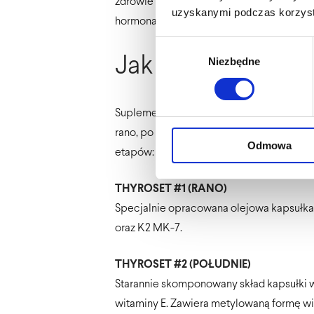
zdrowie tarczycy. Sprawdzi się również j
uzyskanymi podczas korzysta
hormonalnego.
Wybór
Jak stosować?
Niezbędne
zgody
Suplementacja z Thyroset jest bardzo ła
rano, po południu oraz wieczorem. Pora pr
Odmowa
etapów:
THYROSET #1 (RANO)
Specjalnie opracowana olejowa kapsułka 
oraz K2 MK-7.
THYROSET #2 (POŁUDNIE)
Starannie skomponowany skład kapsułki w
witaminy E. Zawiera metylowaną formę wi