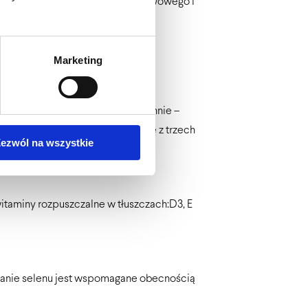
kci, układu immunologicznego, nerwowego i
Marketing
ponowanych kapsułek 3 razy dziennie –
otna, dlatego Thyroset składa się z trzech
ezwól na wszystkie
taminy rozpuszczalne w tłuszczach:D3, E
ajanie selenu jest wspomagane obecnością