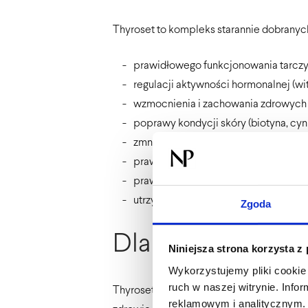
Thyroset to kompleks starannie dobranych 
prawidłowego funkcjonowania tarczy
regulacji aktywności hormonalnej (wi
wzmocnienia i zachowania zdrowych wł
poprawy kondycji skóry (biotyna, cyn
zmniejszenia uczucia zmęczenia i znuż
prawidłowego funkcjonowania układu o
prawidłowych funkcji psychologicznych
utrzymania prawidłowej płodności i f
Zgoda
Dla kogo?
Niniejsza strona korzysta z
Wykorzystujemy pliki cookie 
ruch w naszej witrynie. Inf
Thyroset został opracowany, aby uzupełn
reklamowym i analitycznym. 