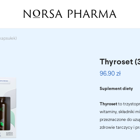
kapsułek)
Thyroset (
96.90
zł
Suplement diety
Thyroset
to trzystop
witaminy, składniki m
przeznaczone do uzup
zdrowie tarczycy i p