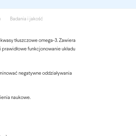
u
Badania i jakość
i kwasy tłuszczowe omega-3. Zawiera
 i prawidłowe funkcjonowanie układu
eliminować negatywne oddziaływania
sienia naukowe.