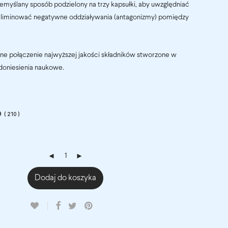
zemyślany sposób podzielony na trzy kapsułki, aby uwzględniać
 eliminować negatywne oddziaływania (antagonizmy) pomiędzy
ntne połączenie najwyższej jakości składników stworzone w
doniesienia naukowe.
9
(
210
)
Dodaj do koszyka