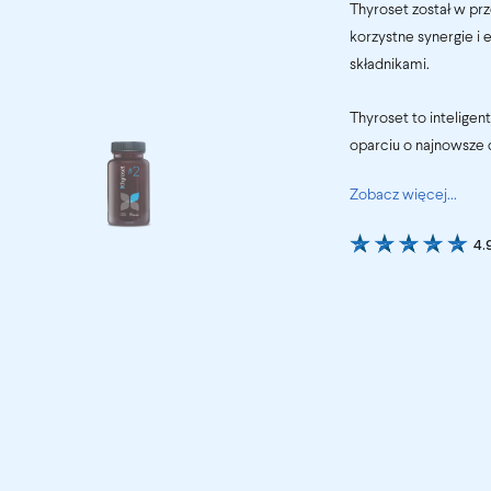
Thyroset został w pr
korzystne synergie i
składnikami.
Thyroset to intelige
oparciu o najnowsze 
Zobacz więcej...
4.