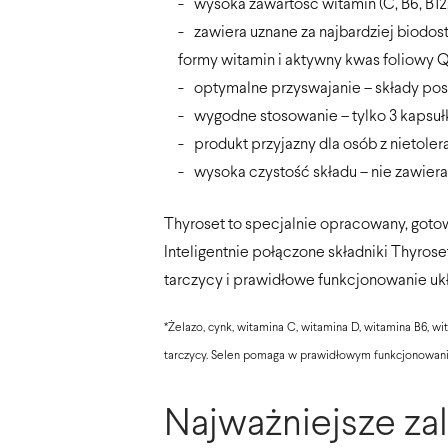
wysoka zawartość witamin (C, B6, B12, 
zawiera uznane za najbardziej biodos
formy witamin i aktywny kwas foliowy Q
optymalne przyswajanie – składy po
wygodne stosowanie – tylko 3 kapsułk
produkt przyjazny dla osób z nietoler
wysoka czystość składu – nie zawiera
Thyroset to specjalnie opracowany, goto
Inteligentnie połączone składniki Thyro
tarczycy i prawidłowe funkcjonowanie u
*Żelazo, cynk, witamina C, witamina D, witamina B6,
tarczycy. Selen pomaga w prawidłowym funkcjonowan
Najważniejsze za