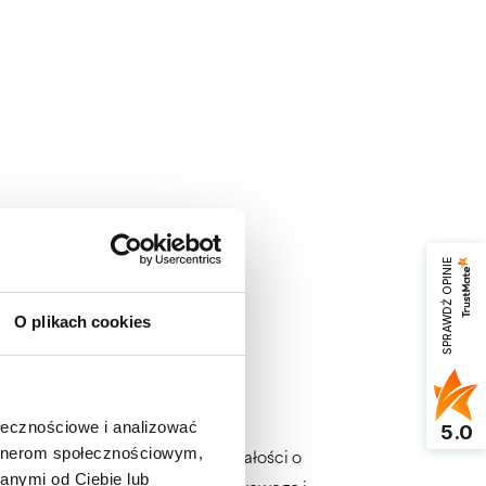
liany)
SPRAWDŹ OPINIE
O plikach cookies
ołecznościowe i analizować
5.0
artnerom społecznościowym,
sób wymagających szczególnej dbałości o
anymi od Ciebie lub