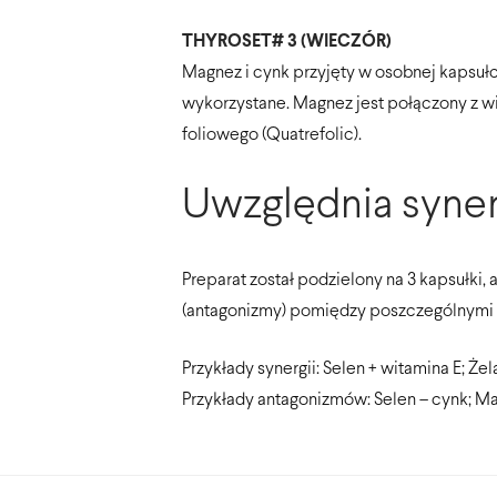
THYROSET# 3 (WIECZÓR)
Magnez i cynk przyjęty w osobnej kapsułc
wykorzystane. Magnez jest połączony z w
foliowego (Quatrefolic).
Uwzględnia syner
Preparat został podzielony na 3 kapsułki
(antagonizmy) pomiędzy poszczególnymi s
Przykłady synergii: Selen + witamina E; 
Przykłady antagonizmów: Selen – cynk; Ma